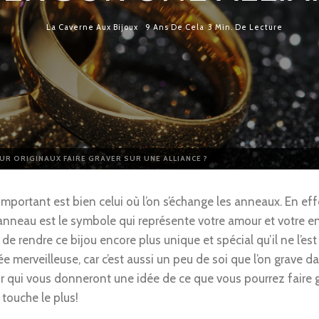
La Caverne Aux Bijoux
9 Ans De Cela
3 Min. De Lecture
R ORIGINAUX FAIRE GRAVER SUR UNE ALLIANCE ?
mportant est bien celui où l’on s’échange les anneaux. En effet
anneau est le symbole qui représente votre amour et votre eng
 rendre ce bijou encore plus unique et spécial qu’il ne l’est
e merveilleuse, car c’est aussi un peu de soi que l’on grave d
ui vous donneront une idée de ce que vous pourrez faire gra
 touche le plus!