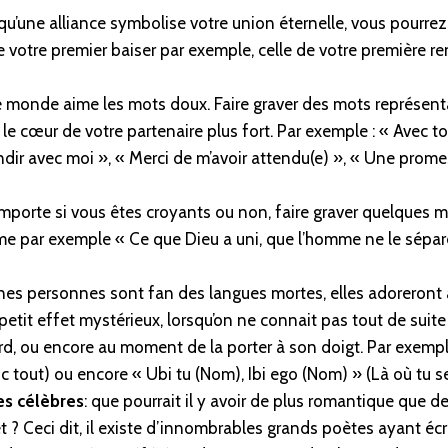
squ’une alliance symbolise votre union éternelle, vous pourre
e votre premier baiser par exemple, celle de votre première r
le monde aime les mots doux. Faire graver des mots représent
 le cœur de votre partenaire plus fort. Par exemple : « Avec t
andir avec moi », « Merci de m’avoir attendu(e) », « Une prom
importe si vous êtes croyants ou non, faire graver quelques m
e par exemple « Ce que Dieu a uni, que l’homme ne le sépa
ines personnes sont fan des langues mortes, elles adoreront a
tit effet mystérieux, lorsqu’on ne connait pas tout de suite l
tard, ou encore au moment de la porter à son doigt. Par exempl
 tout) ou encore « Ubi tu (Nom), Ibi ego (Nom) » (Là où tu sera
es célèbres
: que pourrait il y avoir de plus romantique que 
 ? Ceci dit, il existe d’innombrables grands poètes ayant écri