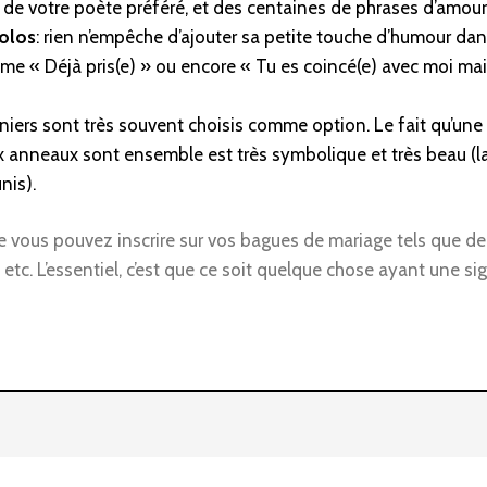
 de votre poète préféré, et des centaines de phrases d’amour
olos
: rien n’empêche d’ajouter sa petite touche d’humour da
me « Déjà pris(e) » ou encore « Tu es coincé(e) avec moi main
rniers sont très souvent choisis comme option. Le fait qu’un
 anneaux sont ensemble est très symbolique et très beau (l
nis).
ue vous pouvez inscrire sur vos bagues de mariage tels que d
 etc. L’essentiel, c’est que ce soit quelque chose ayant une s