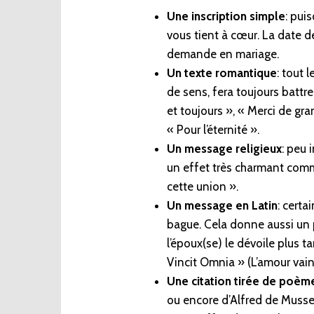
Une inscription simple
: pui
vous tient à cœur. La date d
demande en mariage.
Un texte romantique
: tout 
de sens, fera toujours battre
et toujours », « Merci de gr
« Pour l’éternité ».
Un message religieux
: peu 
un effet très charmant comm
cette union ».
Un message en Latin
: certa
bague. Cela donne aussi un pe
l’époux(se) le dévoile plus 
Vincit Omnia » (L’amour vainc
Une citation tirée de poèm
ou encore d’Alfred de Musset